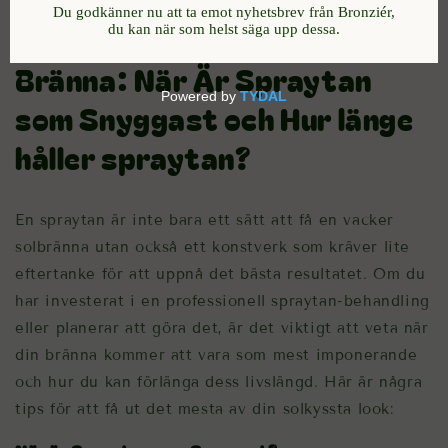
Njut av Din Strålande
Bränna: När Är Spraytan
som Snyggast och Hur länge
håller spraytan?
En spraytan är inte bara ett sätt att få en vacker
solbränna utan också ett konstverk som kräver lite
eftertanke för att uppnå det bästa resultatet. Om du
har investerat i en professionell spraytan-behandling
eller planerar att göra det, är det viktigt att veta när
din bränna kommer att vara som mest imponerande
och hur du kan förlänga dess livslängd. Här är några
tips för att få ut det mesta av din solkyssta look: