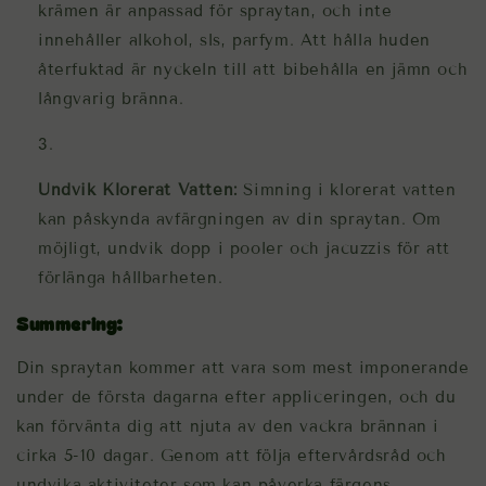
krämen är anpassad för spraytan, och inte
innehåller alkohol, sls, parfym. Att hålla huden
återfuktad är nyckeln till att bibehålla en jämn och
långvarig bränna.
Undvik Klorerat Vatten:
Simning i klorerat vatten
kan påskynda avfärgningen av din spraytan. Om
möjligt, undvik dopp i pooler och jacuzzis för att
förlänga hållbarheten.
Summering:
Din spraytan kommer att vara som mest imponerande
under de första dagarna efter appliceringen, och du
kan förvänta dig att njuta av den vackra brännan i
cirka 5-10 dagar. Genom att följa eftervårdsråd och
undvika aktiviteter som kan påverka färgens