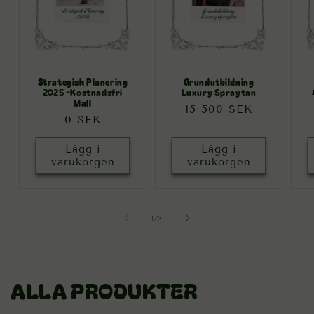
Strategisk Planering
Grundutbildning
2025 -Kostnadsfri
Luxury Spraytan
Mall
Ordinarie
15 500 SEK
Ordinarie
0 SEK
pris
pris
Lägg i
Lägg i
varukorgen
varukorgen
av
1
/
3
ALLA PRODUKTER