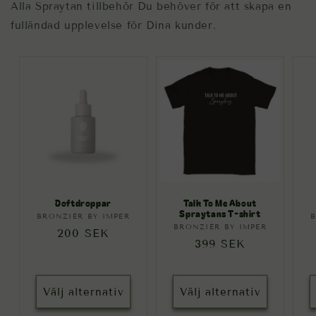
Alla Spraytan tillbehör Du behöver för att skapa en
fulländad upplevelse för Dina kunder.
Doftdroppar
Talk To Me About
Spraytans T-shirt
BRONZIÉR BY IMPER
Säljare:
B
BRONZIÉR BY IMPER
Säljare:
Ordinarie
200 SEK
Ordinarie
399 SEK
pris
pris
Välj alternativ
Välj alternativ