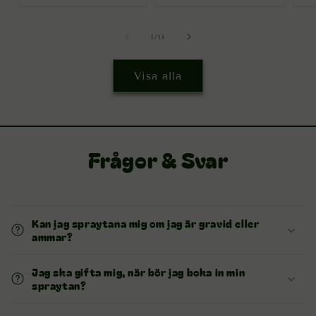
av
1
/
13
Visa alla
Frågor & Svar
Kan jag spraytana mig om jag är gravid eller
ammar?
Jag ska gifta mig, när bör jag boka in min
spraytan?