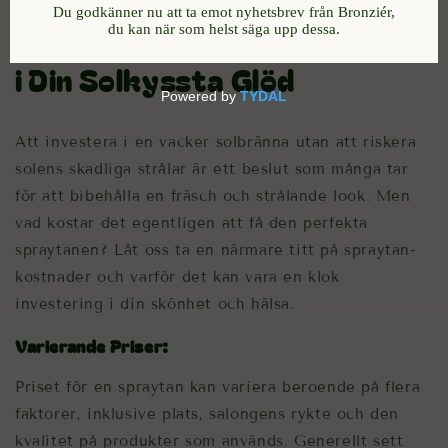
Spraytan Kostnad: Investera
i Din Solkyssta Glöd
Att investera i en vacker solbränna utan att riskera
solens skadliga strålar är ett beslut som många tar
för att bibehålla en fräsch och strålande look. Men
vad kostar det egentligen att få den perfekta
spraytanen? Låt oss ta en närmare titt på spraytan-
kostnader och varför det kan vara en klok
investering i din skönhet och hälsa.
Varierande Priser:
Priset för en spraytan kan variera beroende på flera
faktorer, inklusive plats, salongens rykte och den
kvalitet på produkter som används. Generellt sett