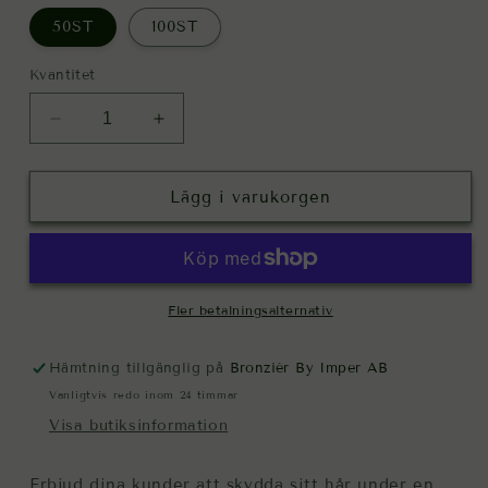
50ST
100ST
Kvantitet
Minska
Öka
kvantitet
kvantitet
för
för
Hårskydd
Hårskydd
Lägg i varukorgen
Fler betalningsalternativ
Hämtning tillgänglig på
Bronziér By Imper AB
Vanligtvis redo inom 24 timmar
Visa butiksinformation
Erbjud dina kunder att skydda sitt hår under en