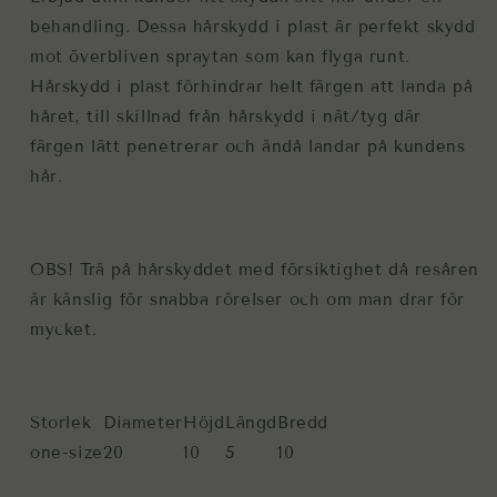
behandling. Dessa hårskydd i plast är perfekt skydd
mot överbliven spraytan som kan flyga runt.
Hårskydd i plast förhindrar helt färgen att landa på
håret, till skillnad från hårskydd i nät/tyg där
färgen lätt penetrerar och ändå landar på kundens
hår.
OBS! Trä på hårskyddet med försiktighet då resåren
är känslig för snabba rörelser och om man drar för
mycket.
Storlek
Diameter
Höjd
Längd
Bredd
one-size
20
10
5
10