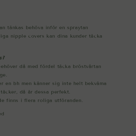
kan tänkas behöva inför en spraytan
iga nipple covers kan dina kunder täcka
s?
behöver då med fördel täcka bröstvårtan
ge.
efter en bh men känner sig inte helt bekväma
täcker, då är dessa perfekt.
de finns i flera roliga utföranden.
ed