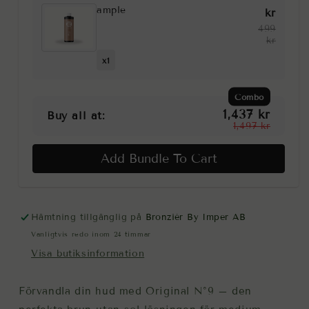
ample
kr
499
kr
x1
Combo
1,437 kr
Buy all at:
1,497 kr
Add Bundle To Cart
Hämtning tillgänglig på
Bronziér By Imper AB
Vanligtvis redo inom 24 timmar
Visa butiksinformation
Förvandla din hud med Original N°9 – den