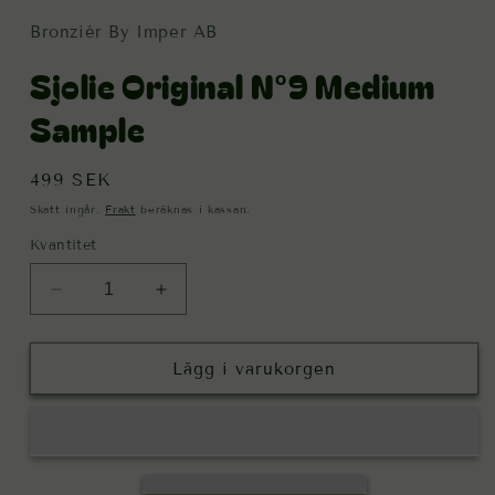
Bronziér By Imper AB
Sjolie Original N°9 Medium
Sample
Ordinarie
499 SEK
pris
Skatt ingår.
Frakt
beräknas i kassan.
Kvantitet
Minska
Öka
kvantitet
kvantitet
för
för
Sjolie
Sjolie
Lägg i varukorgen
Original
Original
N°9
N°9
Medium
Medium
Sample
Sample