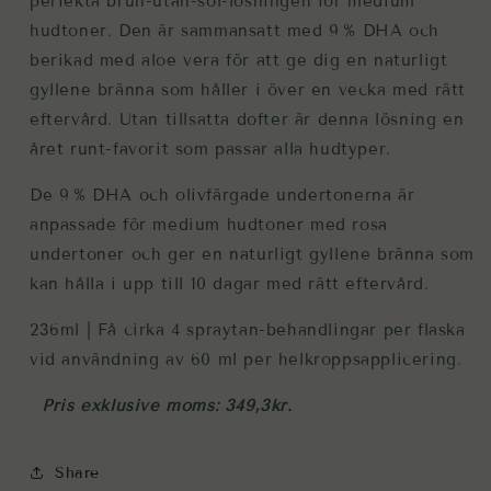
perfekta brun-utan-sol-lösningen för medium
hudtoner. Den är sammansatt med 9 % DHA och
berikad med aloe vera för att ge dig en naturligt
gyllene bränna som håller i över en vecka med rätt
eftervård. Utan tillsatta dofter är denna lösning en
året runt-favorit som passar alla hudtyper.
De 9 % DHA och olivfärgade undertonerna är
anpassade för medium hudtoner med rosa
undertoner och ger en naturligt gyllene bränna som
kan hålla i upp till 10 dagar med rätt eftervård.
236ml | Få cirka 4 spraytan-behandlingar per flaska
vid användning av 60 ml per helkroppsapplicering.
Pris exklusive moms: 349,3kr.
Share