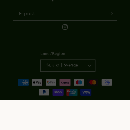
E-post
Instagram
Land/Region
SEK kr | Sverige
Betalningsmetoder
© 2026,
Bronziér By Imper AB
Powered by Shopify
Återbetalningspolicy
Integritetspolicy
Användarvillkor
Fraktpolicy
Kontaktinformation