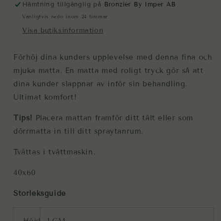
Hämtning tillgänglig på
Bronziér By Imper AB
Vanligtvis redo inom 24 timmar
Visa butiksinformation
Förhöj dina kunders upplevelse med denna fina och
mjuka matta. En matta med roligt tryck gör så att
dina kunder slappnar av inför sin behandling.
Ultimat komfort!
Tips!
Placera mattan framför ditt tält eller som
dörrmatta in till ditt spraytanrum.
Tvättas i tvättmaskin.
40x60
Storleksguide
Höjd
1 CM