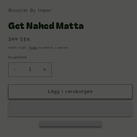
Bronziér By Imper
Get Naked Matta
Ordinarie
399 SEK
pris
Skatt ingår.
Frakt
beräknas i kassan.
Kvantitet
Minska
Öka
kvantitet
kvantitet
för
för
Get
Get
Lägg i varukorgen
Naked
Naked
Matta
Matta