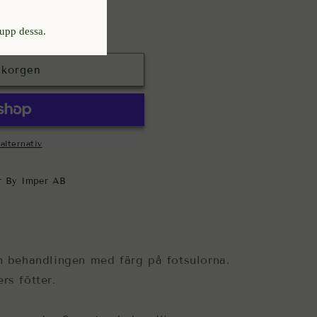
ukorgen
alternativ
r By Imper AB
ån behandlingen med färg på fotsulorna.
rs fötter.