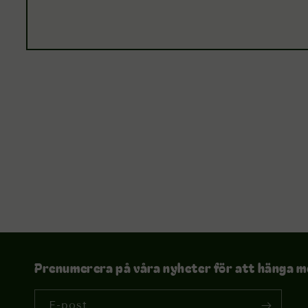
Öppna
mediet
1
i
modalfönster
Prenumerera på våra nyheter för att hänga m
E-post