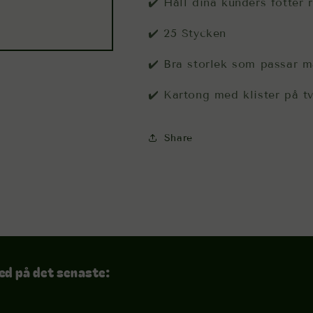
✔️ Håll dina kunders fötter
✔️ 25 Stycken
✔️ Bra storlek som passar m
✔️ Kartong med klister på tv
Share
ed på det senaste: