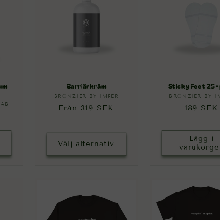
ium
Barriärkräm
Sticky Feet 25
BRONZIÉR BY IMPER
Säljare:
BRONZIÉR BY I
Sälja
 AB
:
Ordinarie
Från 319 SEK
Ordinar
189 SEK
pris
pris
Lägg i
Välj alternativ
varukorge