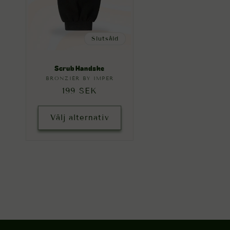
Slutsåld
Scrub Handske
BRONZIÉR BY IMPER
Säljare:
Ordinarie
199 SEK
pris
Välj alternativ