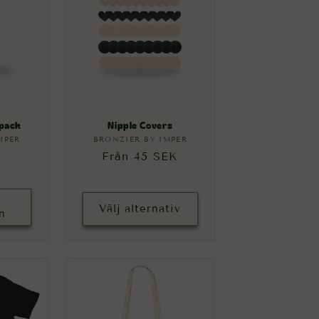
-pack
Nipple Covers
MPER
re:
BRONZIÉR BY IMPER
Säljare:
ie
Ordinarie
Från 45 SEK
pris
Välj alternativ
n