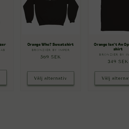
zer
Orange Who? Sweatshirt
Orange Isn't An Op
shirt
 AB
:
BRONZIÉR BY IMPER
Säljare:
BRONZIÉR BY I
Sälja
Ordinarie
569 SEK
Ordinari
349 SEK
pris
pris
Välj alternativ
Välj alterna