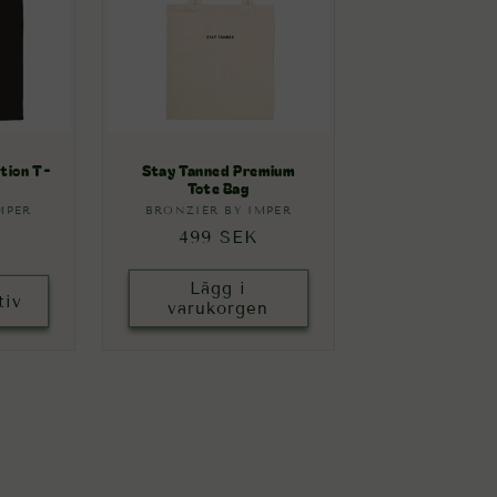
tion T-
Stay Tanned Premium
Tote Bag
MPER
re:
BRONZIÉR BY IMPER
Säljare:
e
Ordinarie
499 SEK
pris
Lägg i
tiv
varukorgen