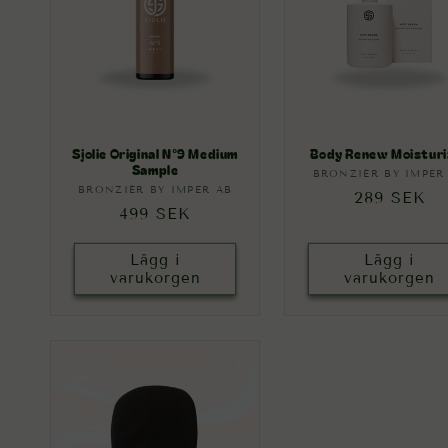
Sjolie Original N°9 Medium
Body Renew Moisturi
Sample
BRONZIÉR BY IMPER
Säljare
BRONZIÉR BY IMPER AB
Säljare:
Ordinarie
289 SEK
Ordinarie
499 SEK
pris
pris
Lägg i
Lägg i
varukorgen
varukorgen