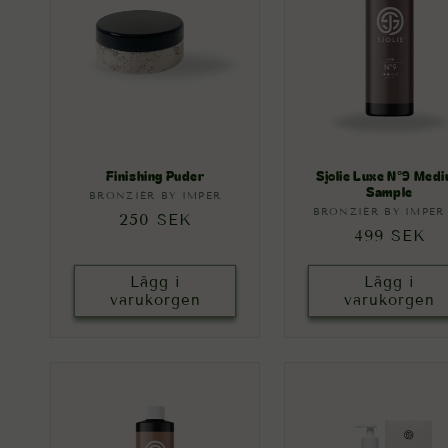
:
Finishing Puder
Sjolie Luxe N°9 Med
Sample
BRONZIÉR BY IMPER
Säljare:
BRONZIÉR BY IMPER
Säljare
Ordinarie
250 SEK
Ordinarie
499 SEK
pris
pris
Lägg i
Lägg i
varukorgen
varukorgen